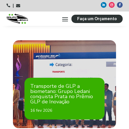



Faça um Orçamento
Transporte de GLP a
biometano: Grupo Ledani
conquista Prata no Prêmio
GLP de Inovação
16 fev 2026